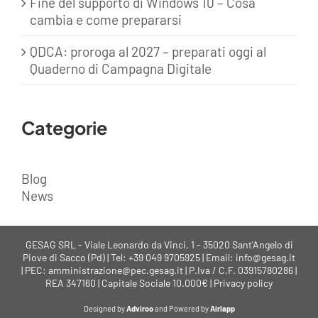
Fine del supporto di Windows 10 – Cosa
cambia e come prepararsi
QDCA: proroga al 2027 – preparati oggi al
Quaderno di Campagna Digitale
Categorie
Blog
News
GESAG SRL - Viale Leonardo da Vinci, 1 - 35020 Sant'Angelo di
Piove di Sacco (Pd) | Tel: +39 049 9705925 | Email: info@gesag.it
| PEC: amministrazione@pec.gesag.it | P.Iva / C.F. 03915780286 |
REA 347160 | Capitale Sociale 10.000€ |
Privacy policy
Designed by
Adviroo
and Powered by
Airlapp