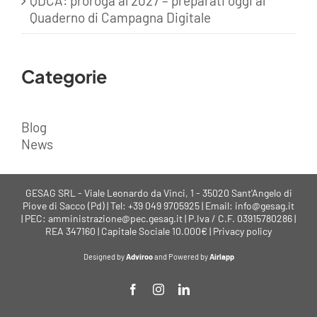
QDCA: proroga al 2027 – preparati oggi al
Quaderno di Campagna Digitale
Categorie
Blog
News
GESAG SRL - Viale Leonardo da Vinci, 1 - 35020 Sant'Angelo di
Piove di Sacco (Pd) | Tel: +39 049 9705925 | Email: info@gesag.it
| PEC: amministrazione@pec.gesag.it | P.Iva / C.F. 03915780286 |
REA 347160 | Capitale Sociale 10.000€ |
Privacy policy
Designed by
Adviroo
and Powered by
Airlapp
Facebook
Instagram
LinkedIn