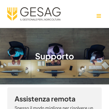
Salta
al
contenuto
Supporto
Assistenza remota
Spesso il modo migliore per risolvere un