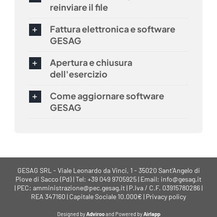
reinviare il file
Fattura elettronica e software
GESAG
Apertura e chiusura
dell'esercizio
Come aggiornare software
GESAG
GESAG SRL - Viale Leonardo da Vinci, 1 - 35020 Sant'Angelo di
Piove di Sacco (Pd) | Tel: +39 049 9705925 | Email: info@gesag.it
| PEC: amministrazione@pec.gesag.it | P.Iva / C.F. 03915780286 |
REA 347160 | Capitale Sociale 10.000€ |
Privacy policy
Designed by
Adviroo
and Powered by
Airlapp