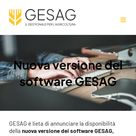
Salta
al
contenuto
Nuova versione del
software GESAG
GESAG è lieta di annunciare la disponibilità
della
nuova versione dei software GESAG,